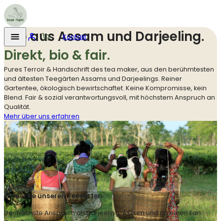
Tee aus Assam und Darjeeling.
Kontakt
Direkt, bio & fair.
Pures Terroir & Handschrift des tea maker, aus den berühmtesten
und ältesten Teegärten Assams und Darjeelings. Reiner
Gartentee, ökologisch bewirtschaftet. Keine Kompromisse, kein
Blend. Fair & sozial verantwortungsvoll, mit höchstem Anspruch an
Qualität.
Mehr über uns erfahren
Entdecke unseren Teesorten
Der höchste Anspruch an Darjeeling, Assam und an einen Earl