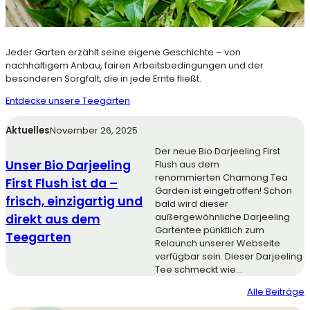
Jeder Garten erzählt seine eigene Geschichte – von
nachhaltigem Anbau, fairen Arbeitsbedingungen und der
besonderen Sorgfalt, die in jede Ernte fließt.
Entdecke unsere Teegärten
Aktuelles
November 26, 2025
Der neue Bio Darjeeling First
Unser Bio Darjeeling
Flush aus dem
renommierten Chamong Tea
First Flush ist da –
Garden ist eingetroffen! Schon
frisch, einzigartig und
bald wird dieser
direkt aus dem
außergewöhnliche Darjeeling
Gartentee pünktlich zum
Teegarten
Relaunch unserer Webseite
verfügbar sein. Dieser Darjeeling
Tee schmeckt wie…
Alle Beiträge